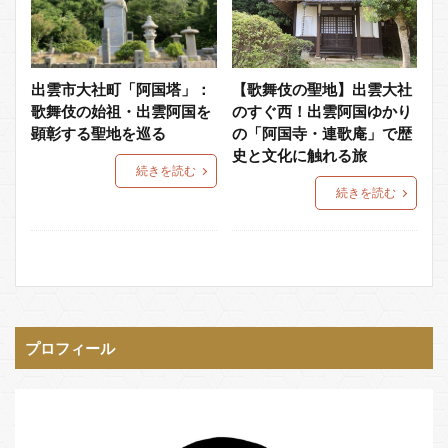
出雲市大社町「阿国塔」：
【歌舞伎の聖地】出雲大社
歌舞伎の始祖・出雲阿国を
のすぐ西！出雲阿国ゆかり
顕彰する聖地を巡る
の「阿国寺・連歌庵」で歴
史と文化に触れる旅
続きを読む
続きを読む
プロフィール