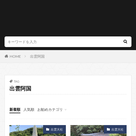
HOME
出雲阿国
TAG
出雲阿国
新着順
人気順
お勧めカテゴリ
出雲大社
出雲大社
素鵞社
そがのやしろ
出雲大社
出雲大社