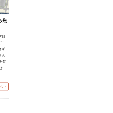
も焦
灰皿
どこ
はず
せん
全禁
せ
読む