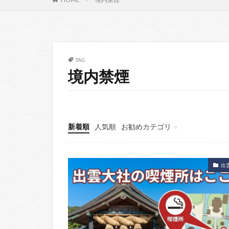
TAG
境内禁煙
新着順
人気順
お勧めカテゴリ
出雲大社
出雲大社
素鵞社
そがのやしろ
出