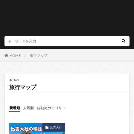
HOME
旅行マップ
TAG
旅行マップ
新着順
人気順
お勧めカテゴリ
出雲大社
出雲大社
素鵞社
そがのやしろ
出雲大社