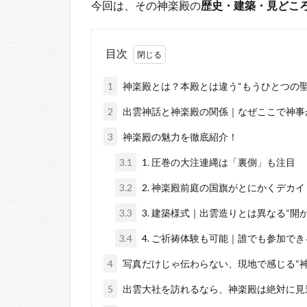
今回は、その神楽殿の
歴史・建築・見どこ
目次
1
神楽殿とは？本殿とは違う“もうひとつの聖
2
出雲神話と神楽殿の関係｜なぜここで神事
3
神楽殿の魅力を徹底紹介！
3.1
1. 圧巻の大注連縄は「裏側」も注目
3.2
2. 神楽殿前庭の国旗がとにかくデカイ
3.3
3. 建築様式｜出雲造りとは異なる“開
3.4
4. ご祈祷体験も可能｜誰でも参加で
4
写真だけじゃ伝わらない、現地で感じる“神
5
出雲大社を訪れるなら、神楽殿は絶対に見