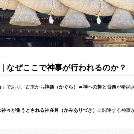
｜なぜここで神事が行われるのか？
所」であり、古来から
神楽（かぐら）＝神への舞と音楽
が奉納
の神々が集うとされる神在月（かみありづき）
に関連する神事