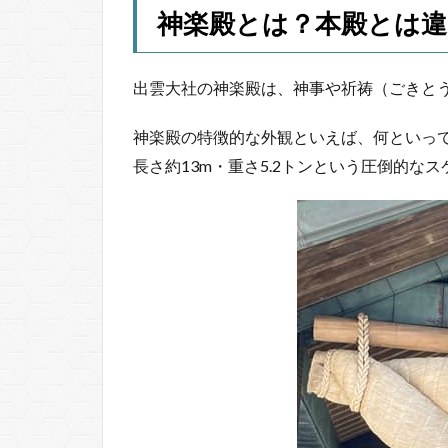
神楽殿とは？本殿とは違
出雲大社の神楽殿は、神事や祈祷（ごきと
神楽殿の特徴的な外観といえば、何といっ
長さ約13m・重さ5.2トンという圧倒的