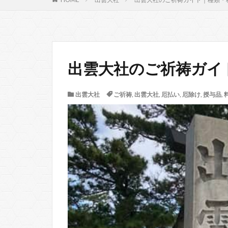
出雲大社のご祈祷ガイ
出雲大社
ご祈祷
,
出雲大社
,
厄払い
,
厄除け
,
授与品
,