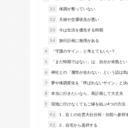
3.1
体調が整っていない
3.2
天候や交通状況が悪い
3.3
今は生活を優先する時期
3.4
旅行計画に無理がある
4
「守護のサイン」と考えてもいい？
5
「まだ時期ではない」は、自分が未熟とい
6
神社との「属性が合わない」という話は気
7
夢や体調変化を「呼ばれないサイン」と決
8
本当に行きたいなら、再計画して大丈夫
9
現地に行けなくてもご縁を結ぶ4つの方法
9.1
1．近くの出雲大社分祠・分院へ参拝
9.2
2．自宅から遥拝する