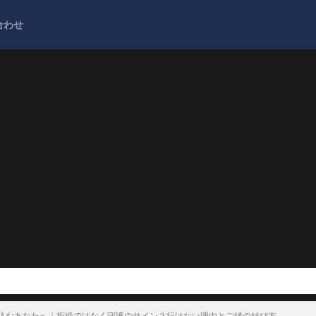
合わせ
込むあなたへ｜拒絶ではなく守護のサイン？行けない理由とご縁の結び方