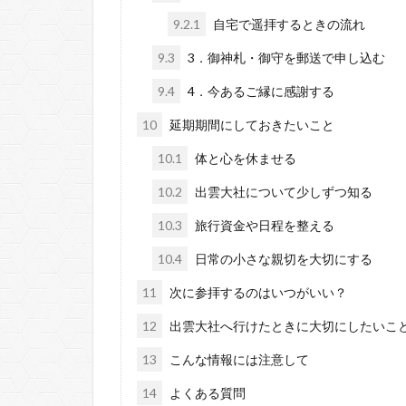
9.2.1
自宅で遥拝するときの流れ
9.3
3．御神札・御守を郵送で申し込む
9.4
4．今あるご縁に感謝する
10
延期期間にしておきたいこと
10.1
体と心を休ませる
10.2
出雲大社について少しずつ知る
10.3
旅行資金や日程を整える
10.4
日常の小さな親切を大切にする
11
次に参拝するのはいつがいい？
12
出雲大社へ行けたときに大切にしたいこ
13
こんな情報には注意して
14
よくある質問