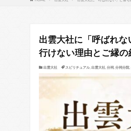
出雲大社に「呼ばれな
行けない理由とご縁の
出雲大社
スピリチュアル
,
出雲大社
,
分祠
,
分祠分院
,