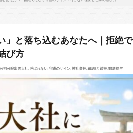
い」と落ち込むあなたへ｜拒絶
結び方
分祠分院出雲大社
,
呼ばれない
,
守護のサイン
,
神社参拝
,
縁結び
,
遥拝
,
郵送授与